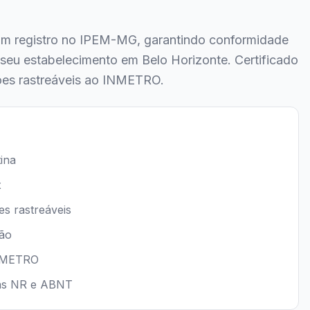
com registro no IPEM-MG, garantindo conformidade
 seu estabelecimento em Belo Horizonte. Certificado
ões rastreáveis ao INMETRO.
tina
x
s rastreáveis
ção
NMETRO
as NR e ABNT