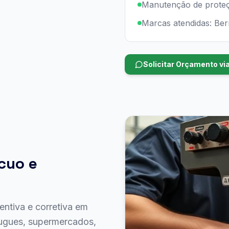
Manutenção de prote
Marcas atendidas: Ber
Solicitar Orçamento v
cuo e
entiva e corretiva em
ougues, supermercados,